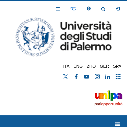
Salta
al
Toggle
Toggle
contenuto
Navigation
Navigation
principale
ITA
ENG
ZHO
GER
SPA