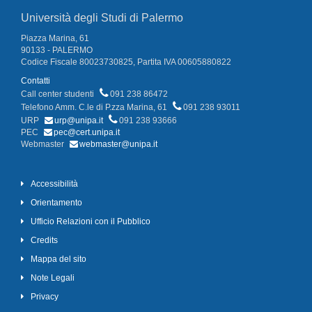
Università degli Studi di Palermo
Piazza Marina, 61
90133 - PALERMO
Codice Fiscale 80023730825, Partita IVA 00605880822
Contatti
Call center studenti
091 238 86472
Telefono Amm. C.le di P.zza Marina, 61
091 238 93011
URP
urp@unipa.it
091 238 93666
PEC
pec@cert.unipa.it
Webmaster
webmaster@unipa.it
Accessibilità
Orientamento
Ufficio Relazioni con il Pubblico
Credits
Mappa del sito
Note Legali
Privacy