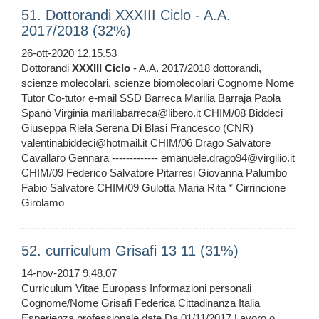
51. Dottorandi XXXIII Ciclo - A.A.
2017/2018 (32%)
26-ott-2020 12.15.53
Dottorandi
XXXIII
Ciclo
- A.A. 2017/2018 dottorandi,
scienze molecolari, scienze biomolecolari Cognome Nome
Tutor Co-tutor e-mail SSD Barreca Marilia Barraja Paola
Spanò Virginia mariliabarreca@libero.it CHIM/08 Biddeci
Giuseppa Riela Serena Di Blasi Francesco (CNR)
valentinabiddeci@hotmail.it CHIM/06 Drago Salvatore
Cavallaro Gennara ------------- emanuele.drago94@virgilio.it
CHIM/09 Federico Salvatore Pitarresi Giovanna Palumbo
Fabio Salvatore CHIM/09 Gulotta Maria Rita * Cirrincione
Girolamo
52. curriculum Grisafi 13 11 (31%)
14-nov-2017 9.48.07
Curriculum Vitae Europass Informazioni personali
Cognome/Nome Grisafi Federica Cittadinanza Italia
Esperienza professionale date Da 01/11/2017 Lavoro o