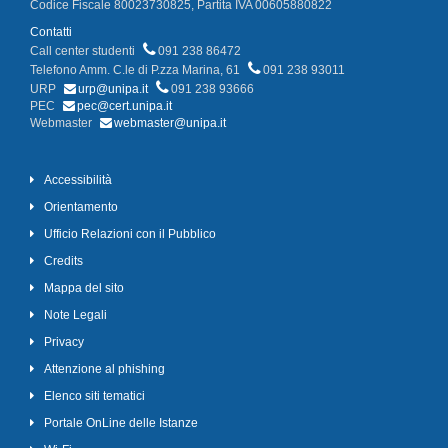
Codice Fiscale 80023730825, Partita IVA 00605880822
Contatti
Call center studenti
091 238 86472
Telefono Amm. C.le di P.zza Marina, 61
091 238 93011
URP
urp@unipa.it
091 238 93666
PEC
pec@cert.unipa.it
Webmaster
webmaster@unipa.it
Accessibilità
Orientamento
Ufficio Relazioni con il Pubblico
Credits
Mappa del sito
Note Legali
Privacy
Attenzione al phishing
Elenco siti tematici
Portale OnLine delle Istanze