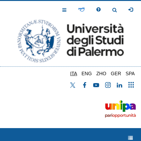
Salta
al
Toggle
Toggle
contenuto
Navigation
Navigation
principale
ITA
ENG
ZHO
GER
SPA