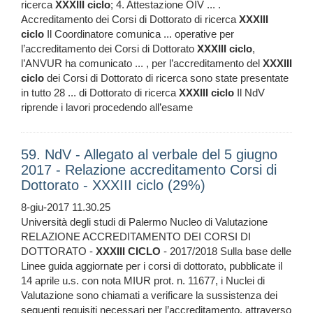
ricerca
XXXIII
ciclo
; 4. Attestazione OIV ... .
Accreditamento dei Corsi di Dottorato di ricerca
XXXIII
ciclo
Il Coordinatore comunica ... operative per
l’accreditamento dei Corsi di Dottorato
XXXIII
ciclo
,
l’ANVUR ha comunicato ... , per l’accreditamento del
XXXIII
ciclo
dei Corsi di Dottorato di ricerca sono state presentate
in tutto 28 ... di Dottorato di ricerca
XXXIII
ciclo
Il NdV
riprende i lavori procedendo all’esame
59. NdV - Allegato al verbale del 5 giugno
2017 - Relazione accreditamento Corsi di
Dottorato - XXXIII ciclo (29%)
8-giu-2017 11.30.25
Università degli studi di Palermo Nucleo di Valutazione
RELAZIONE ACCREDITAMENTO DEI CORSI DI
DOTTORATO -
XXXIII
CICLO
- 2017/2018 Sulla base delle
Linee guida aggiornate per i corsi di dottorato, pubblicate il
14 aprile u.s. con nota MIUR prot. n. 11677, i Nuclei di
Valutazione sono chiamati a verificare la sussistenza dei
seguenti requisiti necessari per l’accreditamento, attraverso