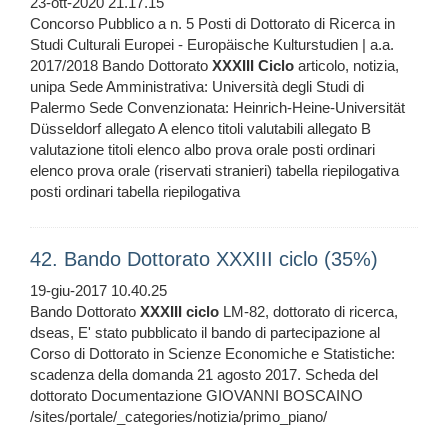
23-ott-2020 21.17.15
Concorso Pubblico a n. 5 Posti di Dottorato di Ricerca in
Studi Culturali Europei - Europäische Kulturstudien | a.a.
2017/2018 Bando Dottorato
XXXIII
Ciclo
articolo, notizia,
unipa Sede Amministrativa: Università degli Studi di
Palermo Sede Convenzionata: Heinrich-Heine-Universität
Düsseldorf allegato A elenco titoli valutabili allegato B
valutazione titoli elenco albo prova orale posti ordinari
elenco prova orale (riservati stranieri) tabella riepilogativa
posti ordinari tabella riepilogativa
42. Bando Dottorato XXXIII ciclo (35%)
19-giu-2017 10.40.25
Bando Dottorato
XXXIII
ciclo
LM-82, dottorato di ricerca,
dseas, E' stato pubblicato il bando di partecipazione al
Corso di Dottorato in Scienze Economiche e Statistiche:
scadenza della domanda 21 agosto 2017. Scheda del
dottorato Documentazione GIOVANNI BOSCAINO
/sites/portale/_categories/notizia/primo_piano/