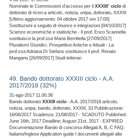
Nominate le Commissioni d'accesso per il
XXXIII
°
ciclo
di
dottorato di ricerca articolo, notizia, unipa, dottorato, XXXIII
[Ultimo aggiornamento: 04 ottobre 2017 ore 17:00]
Sostituzioni a seguito di rinunce e integrazioni [04/10/2017]
Scienze economiche e statistiche - Il prof. Enzo Scannella
sostituisce la prof.ssa Maria Berrittella [27/09/2017]
Pluralismi Giuridici. Prospettive Antiche e Attuali - La
prof.ssa Adriana Di Stefano sostituisce il prof. Renato
Mangano [26/09/2017] Studi letterari
49. Bando dottorato XXXIII ciclo - A.A.
2017/2018 (32%)
31-ago-2017 11.00.38
Bando dottorato
XXXIII
ciclo
- A.A. 2017/2018 articolo,
notizia, unipa, bando, dottorato, XXXIII, 33 Pubblicazione:
16/06/2017 Scadenza: 21/08/2017 - SCADUTO Published:
June 16th, 2017 Deadline: August 21st, 2017 - EXPIRED
Documentazione Bando di concorso Allegati A, B, C FAQ.
Italiano/Inglese Application guide I documenti allegati alla