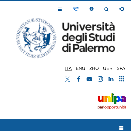
Salta
al
Toggle
Toggle
contenuto
Navigation
Navigation
principale
ITA
ENG
ZHO
GER
SPA