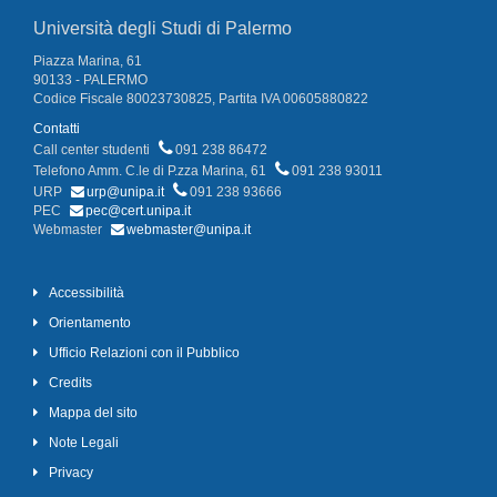
Università degli Studi di Palermo
Piazza Marina, 61
90133 - PALERMO
Codice Fiscale 80023730825, Partita IVA 00605880822
Contatti
Call center studenti
091 238 86472
Telefono Amm. C.le di P.zza Marina, 61
091 238 93011
URP
urp@unipa.it
091 238 93666
PEC
pec@cert.unipa.it
Webmaster
webmaster@unipa.it
Accessibilità
Orientamento
Ufficio Relazioni con il Pubblico
Credits
Mappa del sito
Note Legali
Privacy