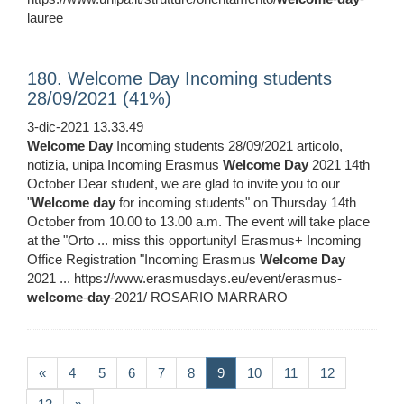
lauree
180. Welcome Day Incoming students
28/09/2021 (41%)
3-dic-2021 13.33.49
Welcome
Day
Incoming students 28/09/2021 articolo,
notizia, unipa Incoming Erasmus
Welcome
Day
2021 14th
October Dear student, we are glad to invite you to our
"
Welcome
day
for incoming students" on Thursday 14th
October from 10.00 to 13.00 a.m. The event will take place
at the "Orto ... miss this opportunity! Erasmus+ Incoming
Office Registration "Incoming Erasmus
Welcome
Day
2021 ... https://www.erasmusdays.eu/event/erasmus-
welcome
-
day
-2021/ ROSARIO MARRARO
(current)
«
4
5
6
7
8
9
10
11
12