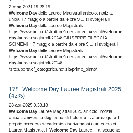
2-mag-2024 19.26.19
Welcome
Day
delle Lauree Magistrali articolo, notizia,
unipa Il 7 maggio a partire dalle ore 9 ... si svolgerà il
Welcome
Day
delle Lauree Magistrali.
https://www.unipa.it/strutture/orientamento/eventi/
welcome
-
day
-lauree-magistrali-2024/ GIUSEPPE FILECCIA
SCIMEMI Il 7 maggio a partire dalle ore 9 ... si svolgerà il
Welcome
Day
delle Lauree Magistrali.
https://www.unipa.it/strutture/orientamento/eventi/
welcome
-
day
-lauree-magistrali-2024/
/sites/portale/_categories/notizia/primo_piano/
178. Welcome Day Lauree Magistrali 2025
(42%)
28-apr-2025 9.38.18
Welcome
Day
Lauree Magistrali 2025 articolo, notizia,
unipa L’Università degli Studi di Palermo ... a proseguire il
proprio percorso accademico iscrivendosi a un corso di
Laurea Magistrale. Il
Welcome
Day
Lauree ... al seguente