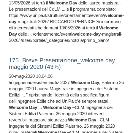
13/05/2026 si terrà il
Welcome
Day
delle lauree magistrali.
Le presentazioni dei CdLM ... e il programma completo:
https://www.unipa.it/strutture/orientamento/eventi/
welcome
-
day
-magistrali-2026/ RICCARDO PERNICE Si informano
gli interessati che domani 13/05/2026 si terrà il
Welcome
Day
delle ... /orientamento/eventi/
welcome
-
day
-magistrali-
2026/ /sites/portale/_categories/notizia/primo_piano/
175. Breve Presentazione_welcome day
maggio 2020 (43%)
30-mag-2020 18.04.06
/ingegneriadeisistemiedilizi2027
Welcome
Day
, Palermo 26
maggio 2020 Laurea Magistrale in Ingegneria dei Sistemi
Edilizi ... ” ripristinando l’identità della specifica figura
dell’Ingegnere Edile che ad UniPa c’è sempre stata!
Welcome
Day
...
Welcome
Day
–CLM Ingegneria dei
Sistemi Edilizi Palermo, 26 maggio 2020 interventi
reversibili maggiore sicurezza
Welcome
Day
–CLM
Ingegneria dei Sistemi Edilizi Palermo, 26 maggio 2020
nuovi materiali
Welcome
Day
–CLM Ingegneria dei Sistemi