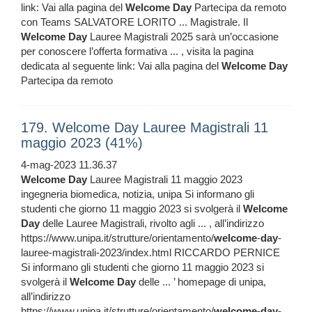
link: Vai alla pagina del
Welcome
Day
Partecipa da remoto
con Teams SALVATORE LORITO ... Magistrale. Il
Welcome
Day
Lauree Magistrali 2025 sarà un’occasione
per conoscere l’offerta formativa ... , visita la pagina
dedicata al seguente link: Vai alla pagina del
Welcome
Day
Partecipa da remoto
179. Welcome Day Lauree Magistrali 11
maggio 2023 (41%)
4-mag-2023 11.36.37
Welcome
Day
Lauree Magistrali 11 maggio 2023
ingegneria biomedica, notizia, unipa Si informano gli
studenti che giorno 11 maggio 2023 si svolgerà il
Welcome
Day
delle Lauree Magistrali, rivolto agli ... , all’indirizzo
https://www.unipa.it/strutture/orientamento/
welcome
-
day
-
lauree-magistrali-2023/index.html RICCARDO PERNICE
Si informano gli studenti che giorno 11 maggio 2023 si
svolgerà il
Welcome
Day
delle ... ’ homepage di unipa,
all’indirizzo
https://www.unipa.it/strutture/orientamento/
welcome
-
day
-