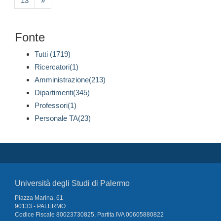
13
»
Fonte
Tutti (1719)
Ricercatori(1)
Amministrazione(213)
Dipartimenti(345)
Professori(1)
Personale TA(23)
Università degli Studi di Palermo
Piazza Marina, 61
90133 - PALERMO
Codice Fiscale 80023730825, Partita IVA 00605880822