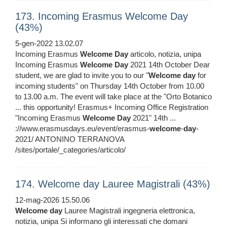
173. Incoming Erasmus Welcome Day
(43%)
5-gen-2022 13.02.07
Incoming Erasmus
Welcome
Day
articolo, notizia, unipa
Incoming Erasmus
Welcome
Day
2021 14th October Dear
student, we are glad to invite you to our "
Welcome
day
for
incoming students" on Thursday 14th October from 10.00
to 13.00 a.m. The event will take place at the "Orto Botanico
... this opportunity! Erasmus+ Incoming Office Registration
"Incoming Erasmus
Welcome
Day
2021" 14th ...
://www.erasmusdays.eu/event/erasmus-
welcome
-
day
-
2021/ ANTONINO TERRANOVA
/sites/portale/_categories/articolo/
174. Welcome day Lauree Magistrali (43%)
12-mag-2026 15.50.06
Welcome
day
Lauree Magistrali ingegneria elettronica,
notizia, unipa Si informano gli interessati che domani