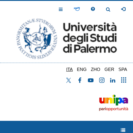
Salta
al
Toggle
Toggle
contenuto
Navigation
Navigation
principale
ITA
ENG
ZHO
GER
SPA