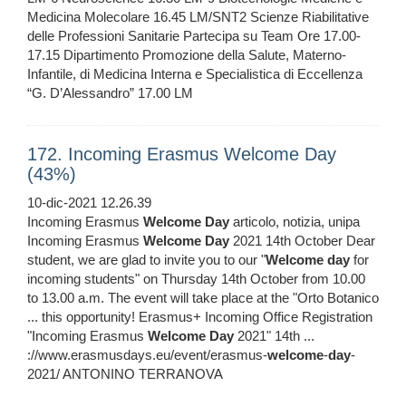
Medicina Molecolare 16.45 LM/SNT2 Scienze Riabilitative
delle Professioni Sanitarie Partecipa su Team Ore 17.00-
17.15 Dipartimento Promozione della Salute, Materno-
Infantile, di Medicina Interna e Specialistica di Eccellenza
“G. D’Alessandro” 17.00 LM
172. Incoming Erasmus Welcome Day
(43%)
10-dic-2021 12.26.39
Incoming Erasmus
Welcome
Day
articolo, notizia, unipa
Incoming Erasmus
Welcome
Day
2021 14th October Dear
student, we are glad to invite you to our "
Welcome
day
for
incoming students" on Thursday 14th October from 10.00
to 13.00 a.m. The event will take place at the "Orto Botanico
... this opportunity! Erasmus+ Incoming Office Registration
"Incoming Erasmus
Welcome
Day
2021" 14th ...
://www.erasmusdays.eu/event/erasmus-
welcome
-
day
-
2021/ ANTONINO TERRANOVA