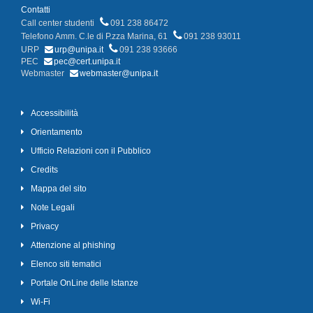
Contatti
Call center studenti
091 238 86472
Telefono Amm. C.le di P.zza Marina, 61
091 238 93011
URP
urp@unipa.it
091 238 93666
PEC
pec@cert.unipa.it
Webmaster
webmaster@unipa.it
Accessibilità
Orientamento
Ufficio Relazioni con il Pubblico
Credits
Mappa del sito
Note Legali
Privacy
Attenzione al phishing
Elenco siti tematici
Portale OnLine delle Istanze
Wi-Fi