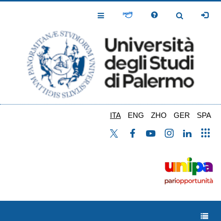
Salta
al
Toggle
Toggle
contenuto
Navigation
Navigation
principale
ITA
ENG
ZHO
GER
SPA