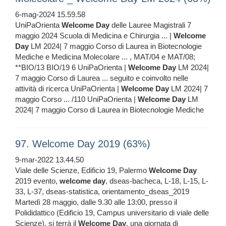
6-mag-2024 15.59.58
UniPaOrienta
Welcome
Day
delle Lauree Magistrali 7
maggio 2024 Scuola di Medicina e Chirurgia ... |
Welcome
Day
LM 2024| 7 maggio Corso di Laurea in Biotecnologie
Mediche e Medicina Molecolare ... , MAT/04 e MAT/08;
**BIO/13 BIO/19 6 UniPaOrienta |
Welcome
Day
LM 2024|
7 maggio Corso di Laurea ... seguito e coinvolto nelle
attività di ricerca UniPaOrienta |
Welcome
Day
LM 2024| 7
maggio Corso ... /110 UniPaOrienta |
Welcome
Day
LM
2024| 7 maggio Corso di Laurea in Biotecnologie Mediche
97. Welcome Day 2019 (63%)
9-mar-2022 13.44.50
Viale delle Scienze, Edificio 19, Palermo
Welcome
Day
2019 evento,
welcome
day
, dseas-bacheca, L-18, L-15, L-
33, L-37, dseas-statistica, orientamento_dseas_2019
Martedì 28 maggio, dalle 9.30 alle 13:00, presso il
Polididattico (Edificio 19, Campus universitario di viale delle
Scienze), si terrà il
Welcome
Day
, una giornata di