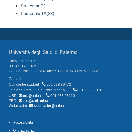
Professori(1)
Personale TA(23)
Università degli Studi di Palermo
Piazza Marina, 61
90133 - PALERMO
Codice Fiscale 80023730825, Partita IVA 00605880822
Contatti
Call center studenti
091 238 86472
Telefono Amm. C.le di P.zza Marina, 61
091 238 93011
URP
urp@unipa.it
091 238 93666
PEC
pec@cert.unipa.it
Webmaster
webmaster@unipa.it
Accessibilità
Orientamento