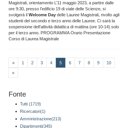
Magistrali, orientamento L’11 maggio 2023, a partire dalle
ore 9:30, presso l’edificio 19 di viale delle Scienze, si
svolgerà il
Welcome
Day
delle Lauree Magistrali, rivolto agli
studenti del secondo e terzo anno delle Lauree. Ci sarà la
sospensione dell’attività didattica di mattina (ore 10-14) solo
per il terzo anno. PROGRAMMA Orario Presentazione
Corso di Laurea Magistrale
(current)
«
1
2
3
4
5
6
7
8
9
10
»
Fonte
Tutti (1719)
Ricercatori(1)
Amministrazione(213)
Dipartimenti(345)