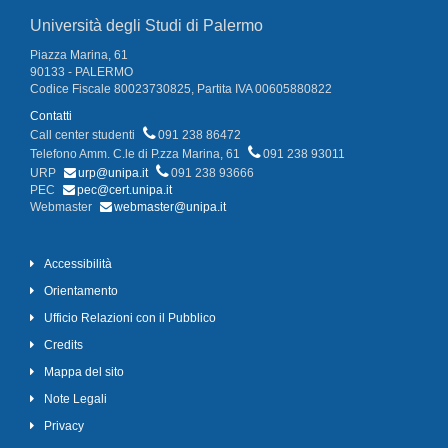
Università degli Studi di Palermo
Piazza Marina, 61
90133 - PALERMO
Codice Fiscale 80023730825, Partita IVA 00605880822
Contatti
Call center studenti
091 238 86472
Telefono Amm. C.le di P.zza Marina, 61
091 238 93011
URP
urp@unipa.it
091 238 93666
PEC
pec@cert.unipa.it
Webmaster
webmaster@unipa.it
Accessibilità
Orientamento
Ufficio Relazioni con il Pubblico
Credits
Mappa del sito
Note Legali
Privacy