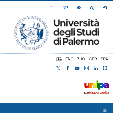
Salta
al
Toggle
Toggle
contenuto
Navigation
Navigation
principale
ITA
ENG
ZHO
GER
SPA