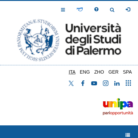
Salta
al
Toggle
Toggle
contenuto
Navigation
Navigation
principale
ITA
ENG
ZHO
GER
SPA