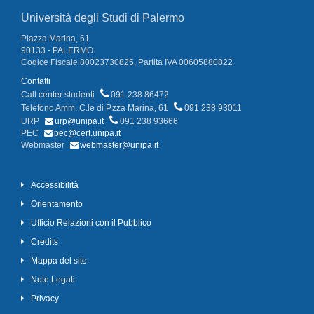
Università degli Studi di Palermo
Piazza Marina, 61
90133 - PALERMO
Codice Fiscale 80023730825, Partita IVA 00605880822
Contatti
Call center studenti
091 238 86472
Telefono Amm. C.le di P.zza Marina, 61
091 238 93011
URP
urp@unipa.it
091 238 93666
PEC
pec@cert.unipa.it
Webmaster
webmaster@unipa.it
Accessibilità
Orientamento
Ufficio Relazioni con il Pubblico
Credits
Mappa del sito
Note Legali
Privacy