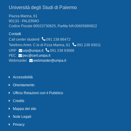
Università degli Studi di Palermo
Piazza Marina, 61
90133 - PALERMO
Codice Fiscale 80023730825, Partita IVA 00605880822
Contatti
Call center studenti
091 238 86472
Telefono Amm. C.le di P.zza Marina, 61
091 238 93011
URP
urp@unipa.it
091 238 93666
PEC
pec@cert.unipa.it
Webmaster
webmaster@unipa.it
Accessibilità
Orientamento
Ufficio Relazioni con il Pubblico
Credits
Mappa del sito
Note Legali
Privacy