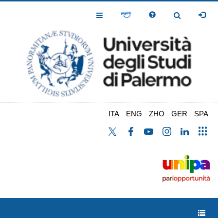
Salta
al
Toggle
Toggle
contenuto
Navigation
Navigation
principale
ITA
ENG
ZHO
GER
SPA