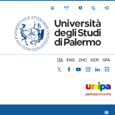
Salta
al
Toggle
Toggle
contenuto
Navigation
Navigation
principale
ITA
ENG
ZHO
GER
SPA