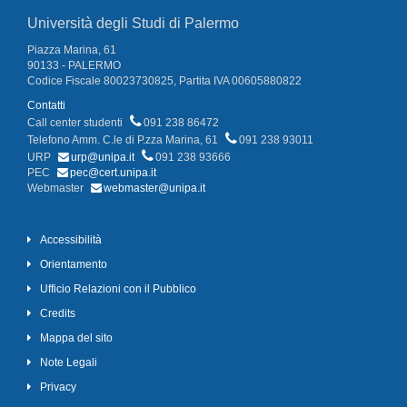
Università degli Studi di Palermo
Piazza Marina, 61
90133 - PALERMO
Codice Fiscale 80023730825, Partita IVA 00605880822
Contatti
Call center studenti
091 238 86472
Telefono Amm. C.le di P.zza Marina, 61
091 238 93011
URP
urp@unipa.it
091 238 93666
PEC
pec@cert.unipa.it
Webmaster
webmaster@unipa.it
Accessibilità
Orientamento
Ufficio Relazioni con il Pubblico
Credits
Mappa del sito
Note Legali
Privacy