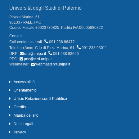
Università degli Studi di Palermo
Piazza Marina, 61
90133 - PALERMO
Codice Fiscale 80023730825, Partita IVA 00605880822
Contatti
Call center studenti
091 238 86472
Telefono Amm. C.le di P.zza Marina, 61
091 238 93011
URP
urp@unipa.it
091 238 93666
PEC
pec@cert.unipa.it
Webmaster
webmaster@unipa.it
Accessibilità
Orientamento
Ufficio Relazioni con il Pubblico
Credits
Mappa del sito
Note Legali
Privacy