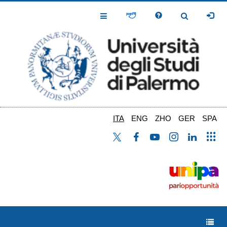
Salta
al
Toggle
Toggle
contenuto
Navigation
Navigation
principale
ITA
ENG
ZHO
GER
SPA