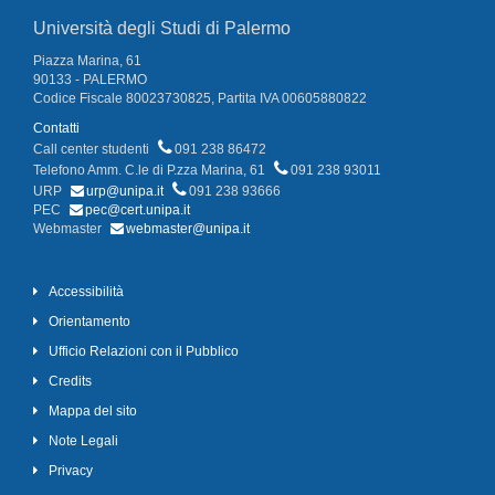
Università degli Studi di Palermo
Piazza Marina, 61
90133 - PALERMO
Codice Fiscale 80023730825, Partita IVA 00605880822
Contatti
Call center studenti
091 238 86472
Telefono Amm. C.le di P.zza Marina, 61
091 238 93011
URP
urp@unipa.it
091 238 93666
PEC
pec@cert.unipa.it
Webmaster
webmaster@unipa.it
Accessibilità
Orientamento
Ufficio Relazioni con il Pubblico
Credits
Mappa del sito
Note Legali
Privacy