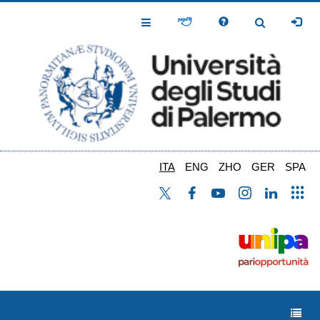
Salta
al
Toggle
Toggle
contenuto
Navigation
Navigation
principale
ITA
ENG
ZHO
GER
SPA