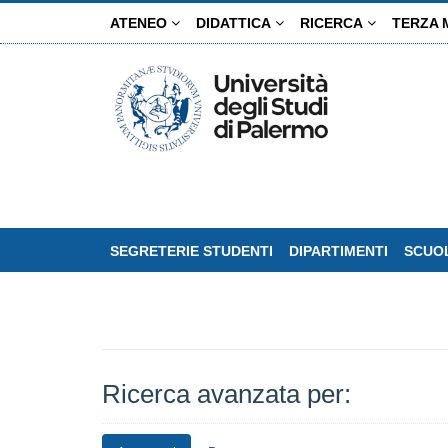
Salta
ATENEO
DIDATTICA
RICERCA
TERZA 
al
contenuto
principale
SEGRETERIE STUDENTI
DIPARTIMENTI
SCUOL
Ricerca avanzata per: