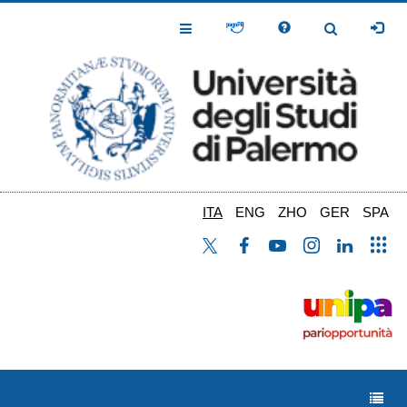
Salta
al
Toggle
Toggle
contenuto
Navigation
Navigation
principale
ITA
ENG
ZHO
GER
SPA