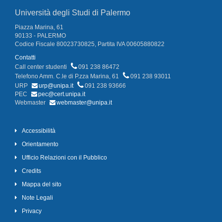
Università degli Studi di Palermo
Piazza Marina, 61
90133 - PALERMO
Codice Fiscale 80023730825, Partita IVA 00605880822
Contatti
Call center studenti
091 238 86472
Telefono Amm. C.le di P.zza Marina, 61
091 238 93011
URP
urp@unipa.it
091 238 93666
PEC
pec@cert.unipa.it
Webmaster
webmaster@unipa.it
Accessibilità
Orientamento
Ufficio Relazioni con il Pubblico
Credits
Mappa del sito
Note Legali
Privacy