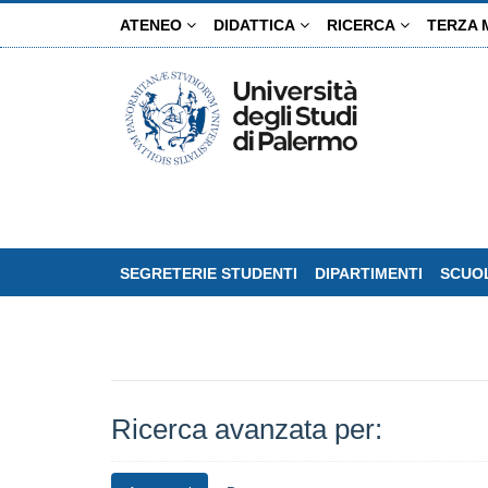
Salta
ATENEO
DIDATTICA
RICERCA
TERZA 
al
contenuto
principale
SEGRETERIE STUDENTI
DIPARTIMENTI
SCUOL
Ricerca avanzata per: