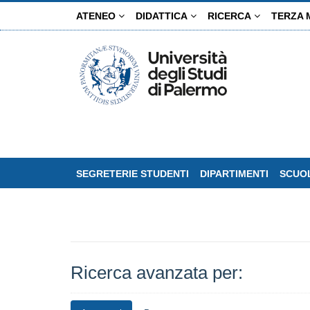
Salta
ATENEO
DIDATTICA
RICERCA
TERZA 
al
contenuto
principale
SEGRETERIE STUDENTI
DIPARTIMENTI
SCUOL
Ricerca avanzata per: