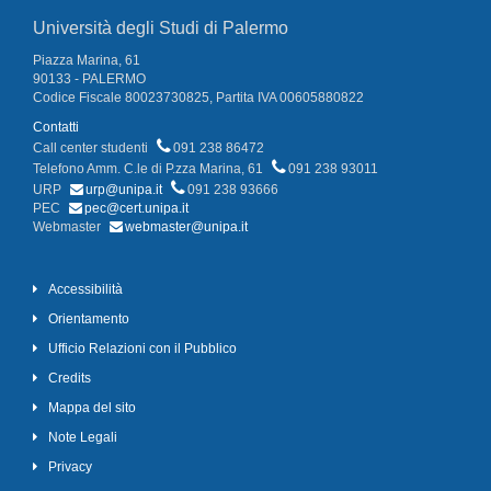
Università degli Studi di Palermo
Piazza Marina, 61
90133 - PALERMO
Codice Fiscale 80023730825, Partita IVA 00605880822
Contatti
Call center studenti
091 238 86472
Telefono Amm. C.le di P.zza Marina, 61
091 238 93011
URP
urp@unipa.it
091 238 93666
PEC
pec@cert.unipa.it
Webmaster
webmaster@unipa.it
Accessibilità
Orientamento
Ufficio Relazioni con il Pubblico
Credits
Mappa del sito
Note Legali
Privacy