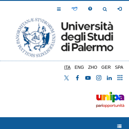
Salta
al
Toggle
Toggle
contenuto
Navigation
Navigation
principale
ITA
ENG
ZHO
GER
SPA