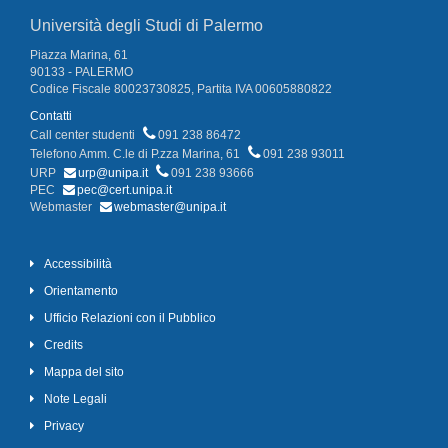
Università degli Studi di Palermo
Piazza Marina, 61
90133 - PALERMO
Codice Fiscale 80023730825, Partita IVA 00605880822
Contatti
Call center studenti
091 238 86472
Telefono Amm. C.le di P.zza Marina, 61
091 238 93011
URP
urp@unipa.it
091 238 93666
PEC
pec@cert.unipa.it
Webmaster
webmaster@unipa.it
Accessibilità
Orientamento
Ufficio Relazioni con il Pubblico
Credits
Mappa del sito
Note Legali
Privacy