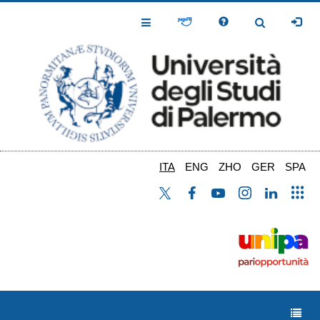
Salta
al
Toggle
Toggle
contenuto
Navigation
Navigation
principale
ITA
ENG
ZHO
GER
SPA