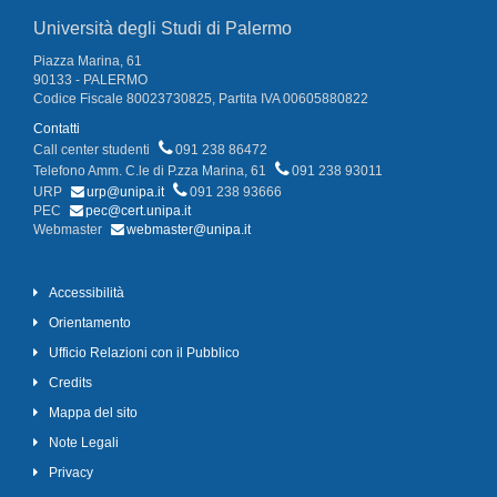
Università degli Studi di Palermo
Piazza Marina, 61
90133 - PALERMO
Codice Fiscale 80023730825, Partita IVA 00605880822
Contatti
Call center studenti
091 238 86472
Telefono Amm. C.le di P.zza Marina, 61
091 238 93011
URP
urp@unipa.it
091 238 93666
PEC
pec@cert.unipa.it
Webmaster
webmaster@unipa.it
Accessibilità
Orientamento
Ufficio Relazioni con il Pubblico
Credits
Mappa del sito
Note Legali
Privacy