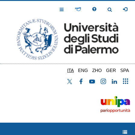
Salta
al
Toggle
Toggle
contenuto
Navigation
Navigation
principale
ITA
ENG
ZHO
GER
SPA