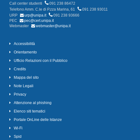
Call center studenti
091 238 86472
Telefono Amm. C.le di P.zza Marina, 61
091 238 93011
URP
urp@unipa.it
091 238 93666
PEC
pec@cert.unipa.it
Webmaster
webmaster@unipa.it
Accessibilità
Orientamento
Ufficio Relazioni con il Pubblico
Credits
Mappa del sito
Note Legali
Privacy
Attenzione al phishing
Elenco siti tematici
Portale OnLine delle Istanze
Wi-Fi
Spid