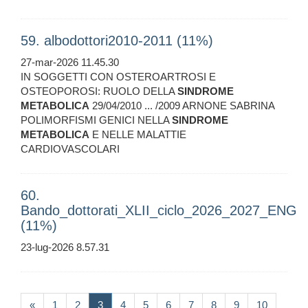
59. albodottori2010-2011 (11%)
27-mar-2026 11.45.30
IN SOGGETTI CON OSTEROARTROSI E
OSTEOPOROSI: RUOLO DELLA
SINDROME
METABOLICA
29/04/2010 ... /2009 ARNONE SABRINA
POLIMORFISMI GENICI NELLA
SINDROME
METABOLICA
E NELLE MALATTIE
CARDIOVASCOLARI
60.
Bando_dottorati_XLII_ciclo_2026_2027_ENG
(11%)
23-lug-2026 8.57.31
(current)
«
1
2
3
4
5
6
7
8
9
10