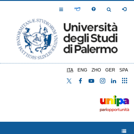
Salta
al
Toggle
Toggle
contenuto
Navigation
Navigation
principale
ITA
ENG
ZHO
GER
SPA