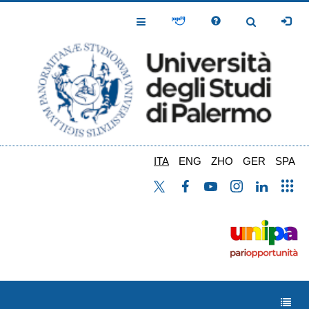
Salta
al
Toggle
Toggle
contenuto
Navigation
Navigation
principale
ITA
ENG
ZHO
GER
SPA