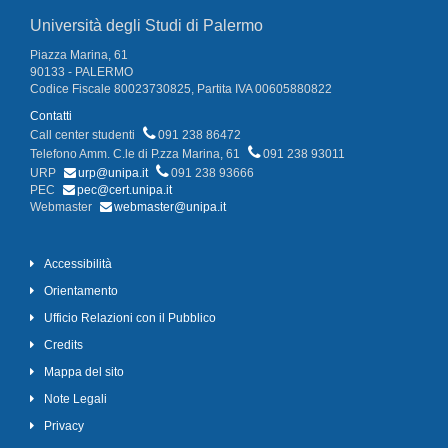
Università degli Studi di Palermo
Piazza Marina, 61
90133 - PALERMO
Codice Fiscale 80023730825, Partita IVA 00605880822
Contatti
Call center studenti
091 238 86472
Telefono Amm. C.le di P.zza Marina, 61
091 238 93011
URP
urp@unipa.it
091 238 93666
PEC
pec@cert.unipa.it
Webmaster
webmaster@unipa.it
Accessibilità
Orientamento
Ufficio Relazioni con il Pubblico
Credits
Mappa del sito
Note Legali
Privacy