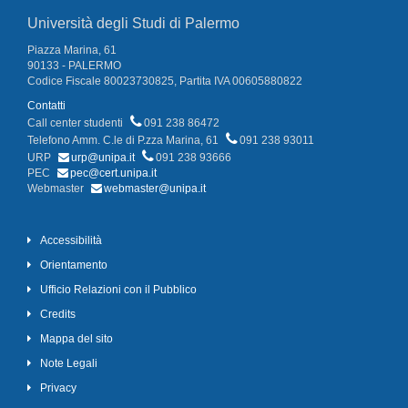
Università degli Studi di Palermo
Piazza Marina, 61
90133 - PALERMO
Codice Fiscale 80023730825, Partita IVA 00605880822
Contatti
Call center studenti
091 238 86472
Telefono Amm. C.le di P.zza Marina, 61
091 238 93011
URP
urp@unipa.it
091 238 93666
PEC
pec@cert.unipa.it
Webmaster
webmaster@unipa.it
Accessibilità
Orientamento
Ufficio Relazioni con il Pubblico
Credits
Mappa del sito
Note Legali
Privacy