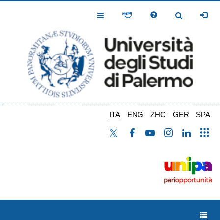
Salta
al
Toggle
Toggle
contenuto
Navigation
Navigation
principale
ITA
ENG
ZHO
GER
SPA