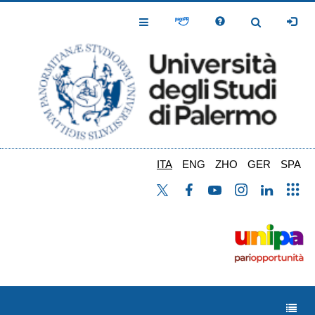
Salta
al
Toggle
Toggle
contenuto
Navigation
Navigation
principale
ITA
ENG
ZHO
GER
SPA