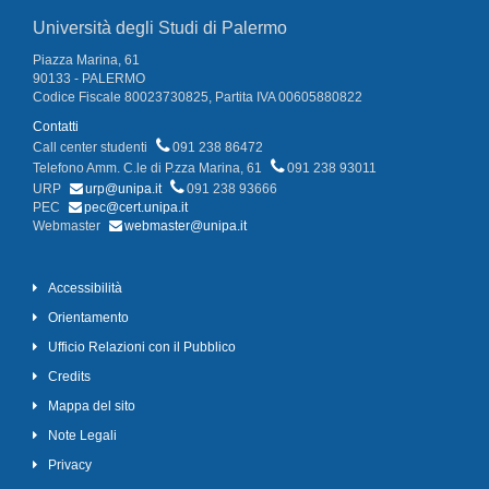
Università degli Studi di Palermo
Piazza Marina, 61
90133 - PALERMO
Codice Fiscale 80023730825, Partita IVA 00605880822
Contatti
Call center studenti
091 238 86472
Telefono Amm. C.le di P.zza Marina, 61
091 238 93011
URP
urp@unipa.it
091 238 93666
PEC
pec@cert.unipa.it
Webmaster
webmaster@unipa.it
Accessibilità
Orientamento
Ufficio Relazioni con il Pubblico
Credits
Mappa del sito
Note Legali
Privacy