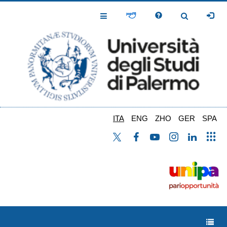
Salta
al
Toggle
Toggle
contenuto
Navigation
Navigation
principale
ITA
ENG
ZHO
GER
SPA