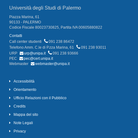
Università degli Studi di Palermo
Piazza Marina, 61
90133 - PALERMO
Codice Fiscale 80023730825, Partita IVA 00605880822
Contatti
Call center studenti
091 238 86472
Telefono Amm. C.le di P.zza Marina, 61
091 238 93011
URP
urp@unipa.it
091 238 93666
PEC
pec@cert.unipa.it
Webmaster
webmaster@unipa.it
Accessibilità
Orientamento
Ufficio Relazioni con il Pubblico
Credits
Mappa del sito
Note Legali
Privacy