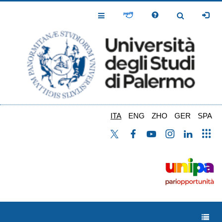
Salta
al
Toggle
Toggle
contenuto
Navigation
Navigation
principale
ITA
ENG
ZHO
GER
SPA