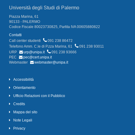
Università degli Studi di Palermo
Piazza Marina, 61
90133 - PALERMO
Codice Fiscale 80023730825, Partita IVA 00605880822
Contatti
Call center studenti
091 238 86472
Telefono Amm. C.le di P.zza Marina, 61
091 238 93011
URP
urp@unipa.it
091 238 93666
PEC
pec@cert.unipa.it
Webmaster
webmaster@unipa.it
Accessibilità
Orientamento
Ufficio Relazioni con il Pubblico
Credits
Mappa del sito
Note Legali
Privacy