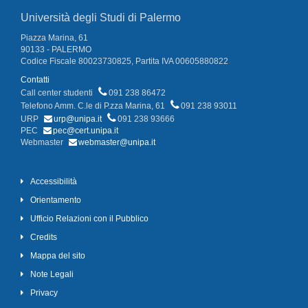
Università degli Studi di Palermo
Piazza Marina, 61
90133 - PALERMO
Codice Fiscale 80023730825, Partita IVA 00605880822
Contatti
Call center studenti
091 238 86472
Telefono Amm. C.le di P.zza Marina, 61
091 238 93011
URP
urp@unipa.it
091 238 93666
PEC
pec@cert.unipa.it
Webmaster
webmaster@unipa.it
Accessibilità
Orientamento
Ufficio Relazioni con il Pubblico
Credits
Mappa del sito
Note Legali
Privacy