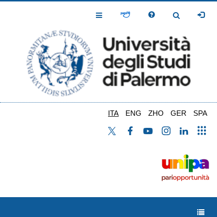
Salta
al
Toggle
Toggle
contenuto
Navigation
Navigation
principale
ITA
ENG
ZHO
GER
SPA