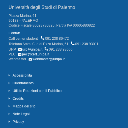
Università degli Studi di Palermo
Piazza Marina, 61
90133 - PALERMO
Codice Fiscale 80023730825, Partita IVA 00605880822
Contatti
Call center studenti
091 238 86472
Telefono Amm. C.le di P.zza Marina, 61
091 238 93011
URP
urp@unipa.it
091 238 93666
PEC
pec@cert.unipa.it
Webmaster
webmaster@unipa.it
Accessibilità
Orientamento
Ufficio Relazioni con il Pubblico
Credits
Mappa del sito
Note Legali
Privacy