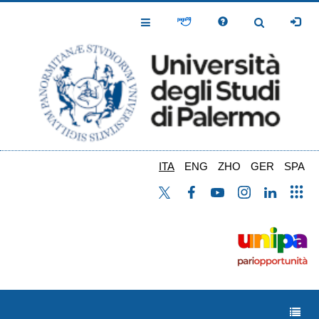
Salta
al
Toggle
Toggle
contenuto
Navigation
Navigation
principale
ITA
ENG
ZHO
GER
SPA