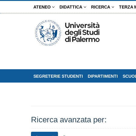
Salta
ATENEO
DIDATTICA
RICERCA
TERZA 
al
contenuto
principale
SEGRETERIE STUDENTI
DIPARTIMENTI
SCUOL
Ricerca avanzata per: