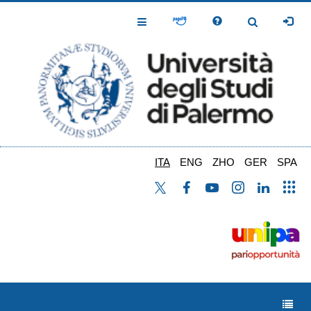
Salta
al
Toggle
Toggle
contenuto
Navigation
Navigation
principale
ITA
ENG
ZHO
GER
SPA