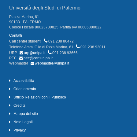
Università degli Studi di Palermo
Piazza Marina, 61
90133 - PALERMO
Codice Fiscale 80023730825, Partita IVA 00605880822
Contatti
Call center studenti
091 238 86472
Telefono Amm. C.le di P.zza Marina, 61
091 238 93011
URP
urp@unipa.it
091 238 93666
PEC
pec@cert.unipa.it
Webmaster
webmaster@unipa.it
Accessibilità
Orientamento
Ufficio Relazioni con il Pubblico
Credits
Mappa del sito
Note Legali
Privacy