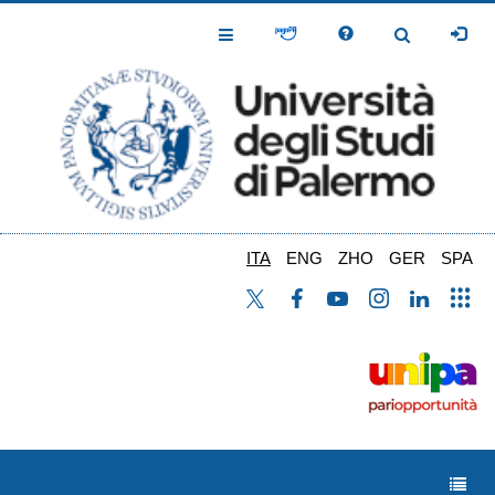
Salta
al
Toggle
Toggle
contenuto
Navigation
Navigation
principale
ITA
ENG
ZHO
GER
SPA