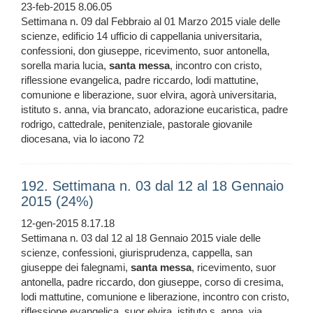
23-feb-2015 8.06.05
Settimana n. 09 dal Febbraio al 01 Marzo 2015 viale delle
scienze, edificio 14 ufficio di cappellania universitaria,
confessioni, don giuseppe, ricevimento, suor antonella,
sorella maria lucia,
santa
messa
, incontro con cristo,
riflessione evangelica, padre riccardo, lodi mattutine,
comunione e liberazione, suor elvira, agorà universitaria,
istituto s. anna, via brancato, adorazione eucaristica, padre
rodrigo, cattedrale, penitenziale, pastorale giovanile
diocesana, via lo iacono 72
192. Settimana n. 03 dal 12 al 18 Gennaio
2015 (24%)
12-gen-2015 8.17.18
Settimana n. 03 dal 12 al 18 Gennaio 2015 viale delle
scienze, confessioni, giurisprudenza, cappella, san
giuseppe dei falegnami,
santa
messa
, ricevimento, suor
antonella, padre riccardo, don giuseppe, corso di cresima,
lodi mattutine, comunione e liberazione, incontro con cristo,
riflessione evangelica, suor elvira, istituto s. anna, via