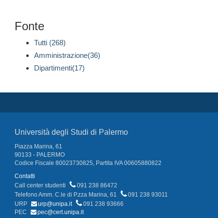
Fonte
Tutti (268)
Amministrazione(36)
Dipartimenti(17)
Università degli Studi di Palermo
Piazza Marina, 61
90133 - PALERMO
Codice Fiscale 80023730825, Partita IVA 00605880822
Contatti
Call center studenti
091 238 86472
Telefono Amm. C.le di P.zza Marina, 61
091 238 93011
URP
urp@unipa.it
091 238 93666
PEC
pec@cert.unipa.it