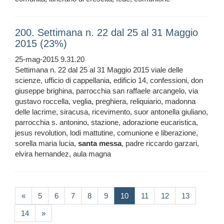
200. Settimana n. 22 dal 25 al 31 Maggio
2015 (23%)
25-mag-2015 9.31.20
Settimana n. 22 dal 25 al 31 Maggio 2015 viale delle
scienze, ufficio di cappellania, edificio 14, confessioni, don
giuseppe brighina, parrocchia san raffaele arcangelo, via
gustavo roccella, veglia, preghiera, reliquiario, madonna
delle lacrime, siracusa, ricevimento, suor antonella giuliano,
parrocchia s. antonino, stazione, adorazione eucaristica,
jesus revolution, lodi mattutine, comunione e liberazione,
sorella maria lucia,
santa
messa
, padre riccardo garzari,
elvira hernandez, aula magna
(current)
«
5
6
7
8
9
10
11
12
13
14
»