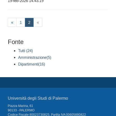
19-feb-2026 14.43.19
(current)
«
1
2
«
Fonte
Tutti (24)
Amministrazione(5)
Dipartimenti(16)
Università degli Studi di Palermo
Piazza Marina, 61
90133 - PALERMO
Codice Fiscale 80023730825, Partita IVA 00605880822