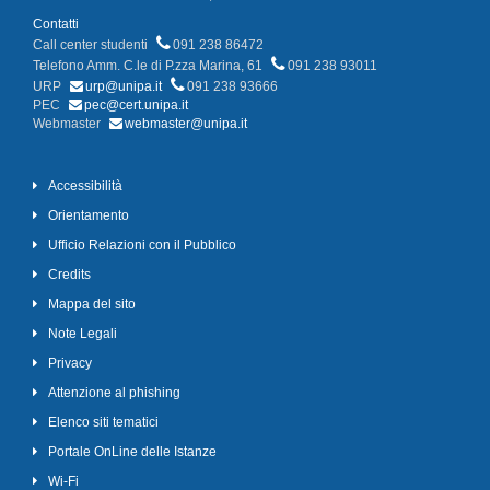
Contatti
Call center studenti
091 238 86472
Telefono Amm. C.le di P.zza Marina, 61
091 238 93011
URP
urp@unipa.it
091 238 93666
PEC
pec@cert.unipa.it
Webmaster
webmaster@unipa.it
Accessibilità
Orientamento
Ufficio Relazioni con il Pubblico
Credits
Mappa del sito
Note Legali
Privacy
Attenzione al phishing
Elenco siti tematici
Portale OnLine delle Istanze
Wi-Fi