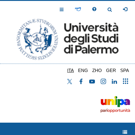
Salta
al
Toggle
Toggle
contenuto
Navigation
Navigation
principale
ITA
ENG
ZHO
GER
SPA