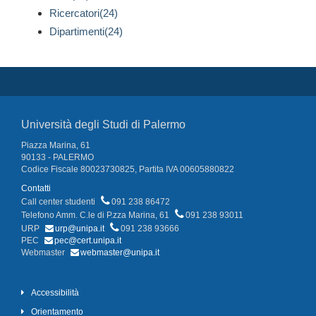
Ricercatori(24)
Dipartimenti(24)
Università degli Studi di Palermo
Piazza Marina, 61
90133 - PALERMO
Codice Fiscale 80023730825, Partita IVA 00605880822
Contatti
Call center studenti
091 238 86472
Telefono Amm. C.le di P.zza Marina, 61
091 238 93011
URP
urp@unipa.it
091 238 93666
PEC
pec@cert.unipa.it
Webmaster
webmaster@unipa.it
Accessibilità
Orientamento