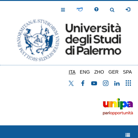
Salta
al
Toggle
Toggle
contenuto
Navigation
Navigation
principale
ITA
ENG
ZHO
GER
SPA