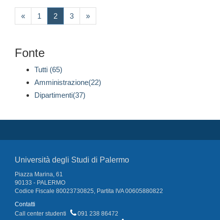
(current)
«
1
2
3
»
Fonte
Tutti (65)
Amministrazione(22)
Dipartimenti(37)
Università degli Studi di Palermo
Piazza Marina, 61
90133 - PALERMO
Codice Fiscale 80023730825, Partita IVA 00605880822
Contatti
Call center studenti
091 238 86472