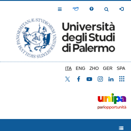
Salta
al
Toggle
Toggle
contenuto
Navigation
Navigation
principale
ITA
ENG
ZHO
GER
SPA