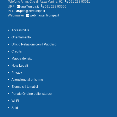
Telefono Amm. C.le di P.zza Marina, 61
091 238 93011
URP
urp@unipa.it
091 238 93666
PEC
pec@cert.unipa.it
Webmaster
webmaster@unipa.it
Accessibilità
Orientamento
Ufficio Relazioni con il Pubblico
Credits
Mappa del sito
Note Legali
Privacy
Attenzione al phishing
Elenco siti tematici
Portale OnLine delle Istanze
Wi-Fi
Spid