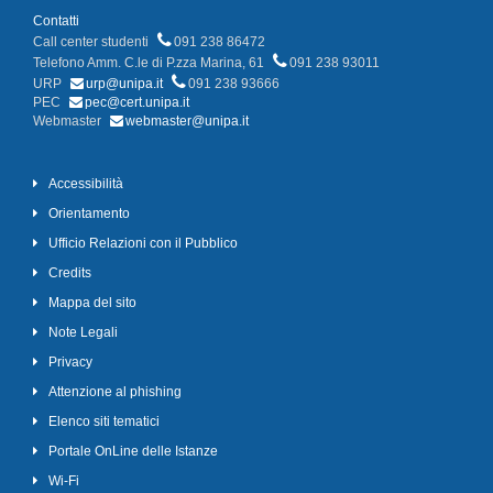
Contatti
Call center studenti
091 238 86472
Telefono Amm. C.le di P.zza Marina, 61
091 238 93011
URP
urp@unipa.it
091 238 93666
PEC
pec@cert.unipa.it
Webmaster
webmaster@unipa.it
Accessibilità
Orientamento
Ufficio Relazioni con il Pubblico
Credits
Mappa del sito
Note Legali
Privacy
Attenzione al phishing
Elenco siti tematici
Portale OnLine delle Istanze
Wi-Fi