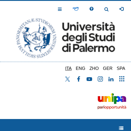
Salta
al
Toggle
Toggle
contenuto
Navigation
Navigation
principale
ITA
ENG
ZHO
GER
SPA