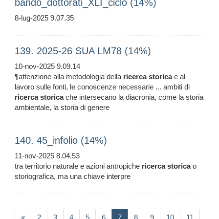
bando_dottorati_XLI_ciclo (14%)
8-lug-2025 9.07.35
139. 2025-26 SUA LM78 (14%)
10-nov-2025 9.09.14
¶attenzione alla metodologia della
ricerca
storica
e al
lavoro sulle fonti, le conoscenze necessarie ... ambiti di
ricerca
storica
che intersecano la diacronia, come la storia
ambientale, la storia di genere
140. 45_infolio (14%)
11-nov-2025 8.04.53
tra territorio naturale e azioni antropiche
ricerca
storica
o
storiografica, ma una chiave interpre
(current)
«
2
3
4
5
6
7
8
9
10
11