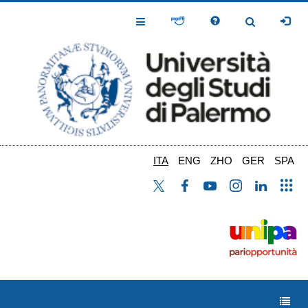
Salta
al
Toggle
Toggle
contenuto
Navigation
Navigation
principale
ITA
ENG
ZHO
GER
SPA