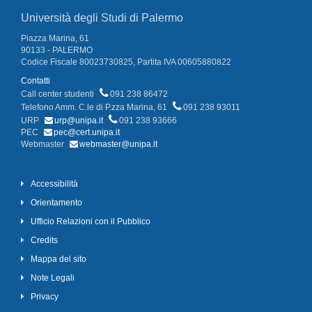
Università degli Studi di Palermo
Piazza Marina, 61
90133 - PALERMO
Codice Fiscale 80023730825, Partita IVA 00605880822
Contatti
Call center studenti
091 238 86472
Telefono Amm. C.le di P.zza Marina, 61
091 238 93011
URP
urp@unipa.it
091 238 93666
PEC
pec@cert.unipa.it
Webmaster
webmaster@unipa.it
Accessibilità
Orientamento
Ufficio Relazioni con il Pubblico
Credits
Mappa del sito
Note Legali
Privacy