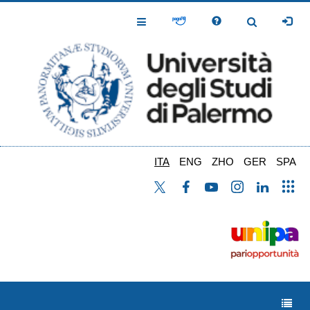
Salta
al
Toggle
Toggle
contenuto
Navigation
Navigation
principale
ITA
ENG
ZHO
GER
SPA