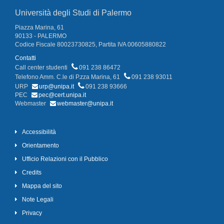
Università degli Studi di Palermo
Piazza Marina, 61
90133 - PALERMO
Codice Fiscale 80023730825, Partita IVA 00605880822
Contatti
Call center studenti
091 238 86472
Telefono Amm. C.le di P.zza Marina, 61
091 238 93011
URP
urp@unipa.it
091 238 93666
PEC
pec@cert.unipa.it
Webmaster
webmaster@unipa.it
Accessibilità
Orientamento
Ufficio Relazioni con il Pubblico
Credits
Mappa del sito
Note Legali
Privacy