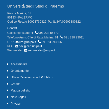
Università degli Studi di Palermo
Piazza Marina, 61
90133 - PALERMO
Codice Fiscale 80023730825, Partita IVA 00605880822
Contatti
Call center studenti
091 238 86472
Telefono Amm. C.le di P.zza Marina, 61
091 238 93011
URP
urp@unipa.it
091 238 93666
PEC
pec@cert.unipa.it
Webmaster
webmaster@unipa.it
Accessibilità
Orientamento
Ufficio Relazioni con il Pubblico
Credits
Mappa del sito
Note Legali
Privacy