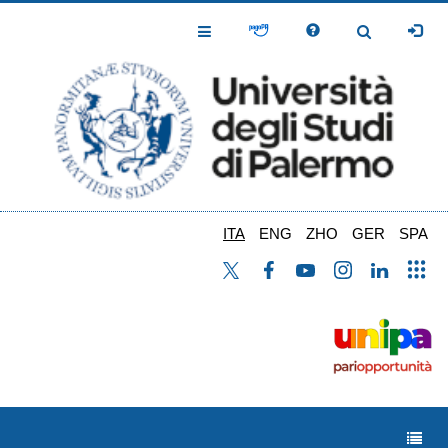
Salta
al
Toggle
Toggle
contenuto
Navigation
Navigation
principale
ITA
ENG
ZHO
GER
SPA