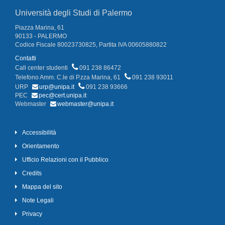
Università degli Studi di Palermo
Piazza Marina, 61
90133 - PALERMO
Codice Fiscale 80023730825, Partita IVA 00605880822
Contatti
Call center studenti
091 238 86472
Telefono Amm. C.le di P.zza Marina, 61
091 238 93011
URP
urp@unipa.it
091 238 93666
PEC
pec@cert.unipa.it
Webmaster
webmaster@unipa.it
Accessibilità
Orientamento
Ufficio Relazioni con il Pubblico
Credits
Mappa del sito
Note Legali
Privacy