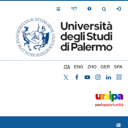
Salta
al
Toggle
Toggle
contenuto
Navigation
Navigation
principale
ITA
ENG
ZHO
GER
SPA