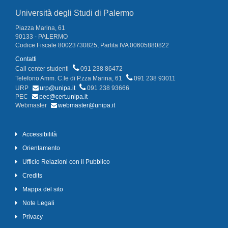
Università degli Studi di Palermo
Piazza Marina, 61
90133 - PALERMO
Codice Fiscale 80023730825, Partita IVA 00605880822
Contatti
Call center studenti
091 238 86472
Telefono Amm. C.le di P.zza Marina, 61
091 238 93011
URP
urp@unipa.it
091 238 93666
PEC
pec@cert.unipa.it
Webmaster
webmaster@unipa.it
Accessibilità
Orientamento
Ufficio Relazioni con il Pubblico
Credits
Mappa del sito
Note Legali
Privacy