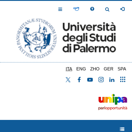
Salta
al
Toggle
Toggle
contenuto
Navigation
Navigation
principale
ITA
ENG
ZHO
GER
SPA