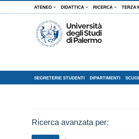
Salta
ATENEO
DIDATTICA
RICERCA
TERZA 
al
contenuto
principale
SEGRETERIE STUDENTI
DIPARTIMENTI
SCUOL
Ricerca avanzata per: