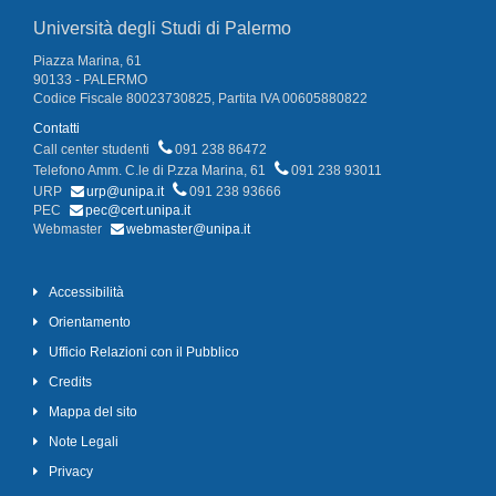
Università degli Studi di Palermo
Piazza Marina, 61
90133 - PALERMO
Codice Fiscale 80023730825, Partita IVA 00605880822
Contatti
Call center studenti
091 238 86472
Telefono Amm. C.le di P.zza Marina, 61
091 238 93011
URP
urp@unipa.it
091 238 93666
PEC
pec@cert.unipa.it
Webmaster
webmaster@unipa.it
Accessibilità
Orientamento
Ufficio Relazioni con il Pubblico
Credits
Mappa del sito
Note Legali
Privacy