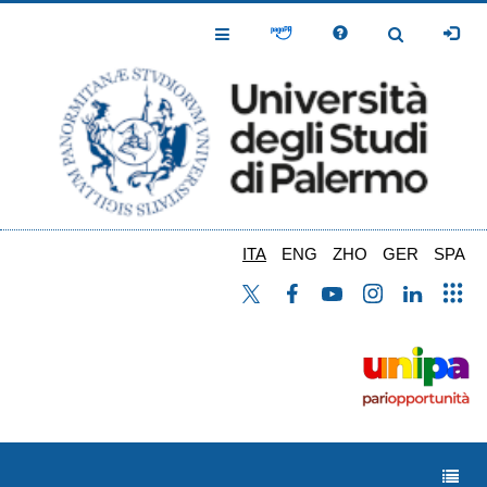
Salta
al
Toggle
Toggle
contenuto
Navigation
Navigation
principale
ITA
ENG
ZHO
GER
SPA