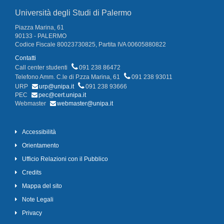
Università degli Studi di Palermo
Piazza Marina, 61
90133 - PALERMO
Codice Fiscale 80023730825, Partita IVA 00605880822
Contatti
Call center studenti
091 238 86472
Telefono Amm. C.le di P.zza Marina, 61
091 238 93011
URP
urp@unipa.it
091 238 93666
PEC
pec@cert.unipa.it
Webmaster
webmaster@unipa.it
Accessibilità
Orientamento
Ufficio Relazioni con il Pubblico
Credits
Mappa del sito
Note Legali
Privacy