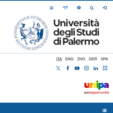
Salta
al
Toggle
Toggle
contenuto
Navigation
Navigation
principale
ITA
ENG
ZHO
GER
SPA