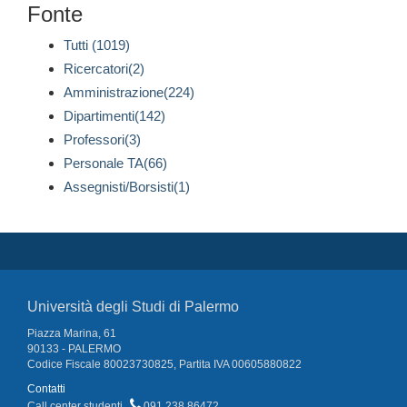
Fonte
Tutti (1019)
Ricercatori(2)
Amministrazione(224)
Dipartimenti(142)
Professori(3)
Personale TA(66)
Assegnisti/Borsisti(1)
Università degli Studi di Palermo
Piazza Marina, 61
90133 - PALERMO
Codice Fiscale 80023730825, Partita IVA 00605880822
Contatti
Call center studenti
091 238 86472