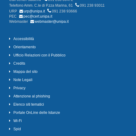
Telefono Amm. C.le di P.zza Marina, 61
091 238 93011
URP
urp@unipa.it
091 238 93666
PEC
pec@cert.unipa.it
Webmaster
webmaster@unipa.it
Accessibilità
Orientamento
Ufficio Relazioni con il Pubblico
Credits
Mappa del sito
Note Legali
Privacy
Attenzione al phishing
Elenco siti tematici
Portale OnLine delle Istanze
Wi-Fi
Spid