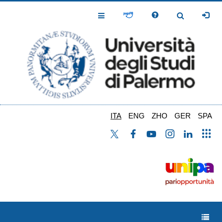
Salta
al
Toggle
Toggle
contenuto
Navigation
Navigation
principale
ITA
ENG
ZHO
GER
SPA