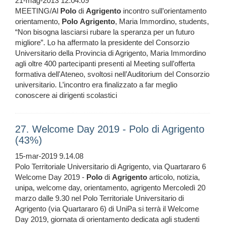
21-mag-2013 12.04.09
MEETING/Al
Polo
di
Agrigento
incontro sull’orientamento
orientamento,
Polo
Agrigento
, Maria Immordino, students,
“Non bisogna lasciarsi rubare la speranza per un futuro
migliore”. Lo ha affermato la presidente del Consorzio
Universitario della Provincia di Agrigento, Maria Immordino
agli oltre 400 partecipanti presenti al Meeting sull’offerta
formativa dell'Ateneo, svoltosi nell’Auditorium del Consorzio
universitario. L’incontro era finalizzato a far meglio
conoscere ai dirigenti scolastici
27. Welcome Day 2019 - Polo di Agrigento
(43%)
15-mar-2019 9.14.08
Polo Territoriale Universitario di Agrigento, via Quartararo 6
Welcome Day 2019 -
Polo
di
Agrigento
articolo, notizia,
unipa, welcome day, orientamento, agrigento Mercoledì 20
marzo dalle 9.30 nel Polo Territoriale Universitario di
Agrigento (via Quartararo 6) di UniPa si terrà il Welcome
Day 2019, giornata di orientamento dedicata agli studenti