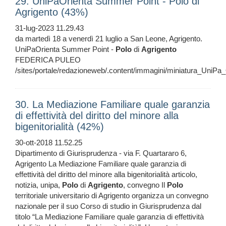
29. UniPaOrienta Summer Point - Polo di
Agrigento (43%)
31-lug-2023 11.29.43
da martedì 18 a venerdì 21 luglio a San Leone, Agrigento.
UniPaOrienta Summer Point -
Polo
di
Agrigento
FEDERICA PULEO
/sites/portale/redazioneweb/.content/immagini/miniatura_UniPa
30. La Mediazione Familiare quale garanzia
di effettività del diritto del minore alla
bigenitorialità (42%)
30-ott-2018 11.52.25
Dipartimento di Giurisprudenza - via F. Quartararo 6,
Agrigento La Mediazione Familiare quale garanzia di
effettività del diritto del minore alla bigenitorialità articolo,
notizia, unipa,
Polo
di
Agrigento
, convegno Il
Polo
territoriale universitario di Agrigento organizza un convegno
nazionale per il suo Corso di studio in Giurisprudenza dal
titolo “La Mediazione Familiare quale garanzia di effettività