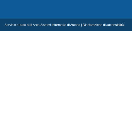
Servizio curato dall'
Area Sistemi Informativi di Ateneo
|
Dichiarazione di accessibilità