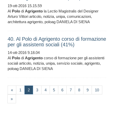
19-ott-2016 15.15.59
Al
Polo
di
Agrigento
la Lectio Magistralis del Designer
Arturo Vittori articolo, notizia, unipa, comunicazioni,
architettura agrigento, poloag DANIELA DI SIENA
40. Al Polo di Agrigento corso di formazione
per gli assistenti sociali (41%)
14-ott-2016 9.18.04
Al
Polo
di
Agrigento
corso di formazione per gli assistenti
sociali articolo, notizia, unipa, servizio sociale, agrigento,
poloag DANIELA DI SIENA
(current)
«
1
2
3
4
5
6
7
8
9
10
»