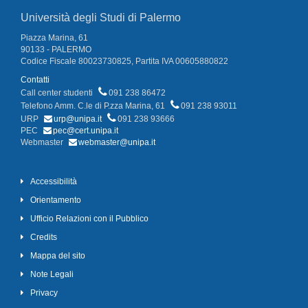
Università degli Studi di Palermo
Piazza Marina, 61
90133 - PALERMO
Codice Fiscale 80023730825, Partita IVA 00605880822
Contatti
Call center studenti
091 238 86472
Telefono Amm. C.le di P.zza Marina, 61
091 238 93011
URP
urp@unipa.it
091 238 93666
PEC
pec@cert.unipa.it
Webmaster
webmaster@unipa.it
Accessibilità
Orientamento
Ufficio Relazioni con il Pubblico
Credits
Mappa del sito
Note Legali
Privacy