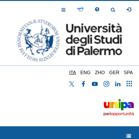
Salta
al
Toggle
Toggle
contenuto
Navigation
Navigation
principale
ITA
ENG
ZHO
GER
SPA