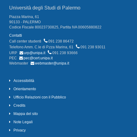
Università degli Studi di Palermo
Piazza Marina, 61
90133 - PALERMO
Codice Fiscale 80023730825, Partita IVA 00605880822
Contatti
Call center studenti
091 238 86472
Telefono Amm. C.le di P.zza Marina, 61
091 238 93011
URP
urp@unipa.it
091 238 93666
PEC
pec@cert.unipa.it
Webmaster
webmaster@unipa.it
Accessibilità
Orientamento
Ufficio Relazioni con il Pubblico
Credits
Mappa del sito
Note Legali
Privacy