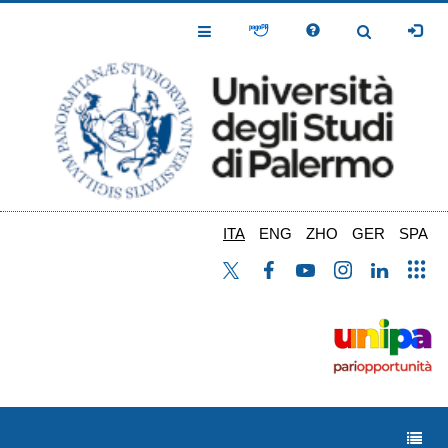
Salta
al
Toggle
Toggle
contenuto
Navigation
Navigation
principale
ITA
ENG
ZHO
GER
SPA