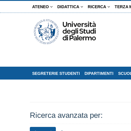
Salta
ATENEO
DIDATTICA
RICERCA
TERZA 
al
contenuto
principale
SEGRETERIE STUDENTI
DIPARTIMENTI
SCUOL
Ricerca avanzata per: