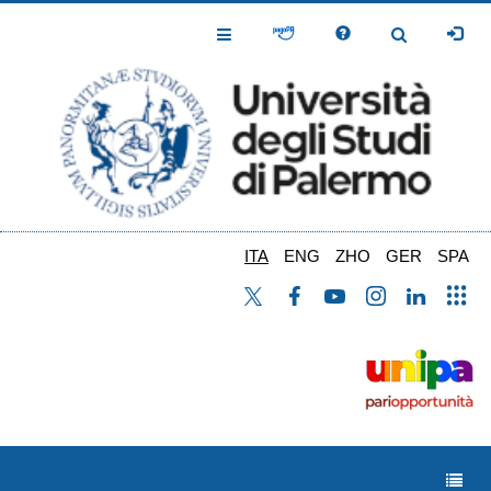
Salta
al
Toggle
Toggle
contenuto
Navigation
Navigation
principale
ITA
ENG
ZHO
GER
SPA