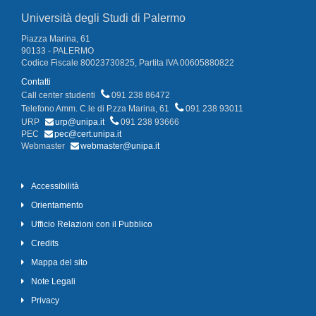
Università degli Studi di Palermo
Piazza Marina, 61
90133 - PALERMO
Codice Fiscale 80023730825, Partita IVA 00605880822
Contatti
Call center studenti
091 238 86472
Telefono Amm. C.le di P.zza Marina, 61
091 238 93011
URP
urp@unipa.it
091 238 93666
PEC
pec@cert.unipa.it
Webmaster
webmaster@unipa.it
Accessibilità
Orientamento
Ufficio Relazioni con il Pubblico
Credits
Mappa del sito
Note Legali
Privacy