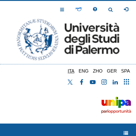
Salta
al
Toggle
Toggle
contenuto
Navigation
Navigation
principale
ITA
ENG
ZHO
GER
SPA