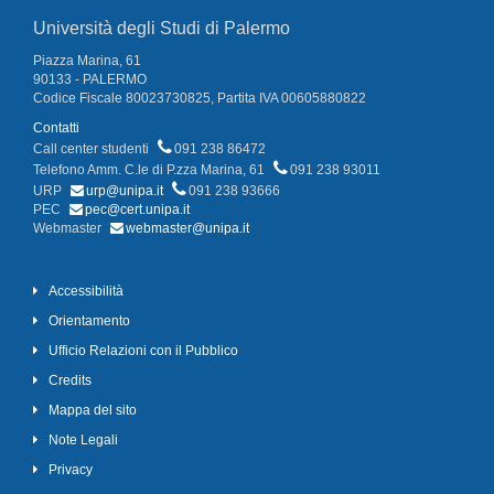
Università degli Studi di Palermo
Piazza Marina, 61
90133 - PALERMO
Codice Fiscale 80023730825, Partita IVA 00605880822
Contatti
Call center studenti
091 238 86472
Telefono Amm. C.le di P.zza Marina, 61
091 238 93011
URP
urp@unipa.it
091 238 93666
PEC
pec@cert.unipa.it
Webmaster
webmaster@unipa.it
Accessibilità
Orientamento
Ufficio Relazioni con il Pubblico
Credits
Mappa del sito
Note Legali
Privacy