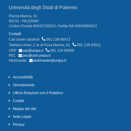
Università degli Studi di Palermo
Piazza Marina, 61
90133 - PALERMO
Codice Fiscale 80023730825, Partita IVA 00605880822
Contatti
Call center studenti
091 238 86472
Telefono Amm. C.le di P.zza Marina, 61
091 238 93011
URP
urp@unipa.it
091 238 93666
PEC
pec@cert.unipa.it
Webmaster
webmaster@unipa.it
Accessibilità
Orientamento
Ufficio Relazioni con il Pubblico
Credits
Mappa del sito
Note Legali
Privacy