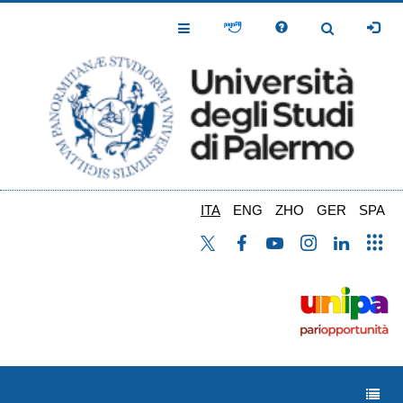
Salta
al
Toggle
Toggle
contenuto
Navigation
Navigation
principale
ITA
ENG
ZHO
GER
SPA