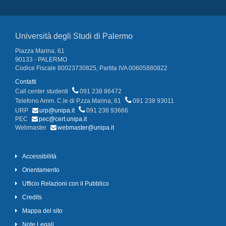
Università degli Studi di Palermo
Piazza Marina, 61
90133 - PALERMO
Codice Fiscale 80023730825, Partita IVA 00605880822
Contatti
Call center studenti
091 238 86472
Telefono Amm. C.le di P.zza Marina, 61
091 238 93011
URP
urp@unipa.it
091 238 93666
PEC
pec@cert.unipa.it
Webmaster
webmaster@unipa.it
Accessibilità
Orientamento
Ufficio Relazioni con il Pubblico
Credits
Mappa del sito
Note Legali