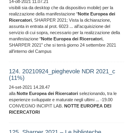
14-ott-2021 11.07.21
visibili sia da desktop che da dispositivo mobile) per la
realizzazione della manifestazione “
Notte
Europea
dei
Ricercatori
, SHARPER 2021; Vista la dichiarazione,
assunta in entrata al prot. 6023 ... all’acquisizione del
servizio di cui sopra, necessario per la realizzazione della
manifestazione “
Notte
Europea
dei
Ricercatori
,
SHARPER 2021” che si terrà giorno 24 settembre 2021
all’interno del Campus
124. 20210924_pieghevole NDR 2021_c
(11%)
24-set-2021 14.28.47
alla
Notte
Europea
dei
Ricercatori
selezionando, tra le
esperienze sviluppate e maturate negli ultimi ... -19.00
CONVEGNO INCIPIT LAB.
NOTTE
EUROPEA
DEI
RICERCATORI
125. Sharper 2021 – Le biblioteche