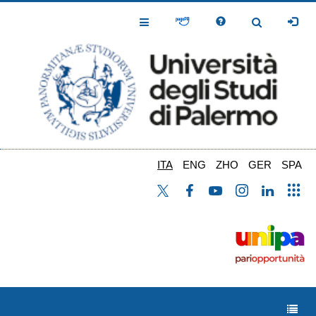
Salta
al
Toggle
Toggle
contenuto
Navigation
Navigation
principale
ITA
ENG
ZHO
GER
SPA