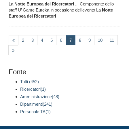
La
Notte
Europea
dei
Ricercatori
... Componente dello
staff U’ Game Eureka in occasione dell’evento La
Notte
Europea
dei
Ricercatori
(current)
«
2
3
4
5
6
7
8
9
10
11
»
Fonte
Tutti (452)
Ricercatori(1)
Amministrazione(48)
Dipartimenti(241)
Personale TA(1)