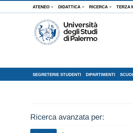
Salta
ATENEO
DIDATTICA
RICERCA
TERZA 
al
contenuto
principale
SEGRETERIE STUDENTI
DIPARTIMENTI
SCUOL
Ricerca avanzata per: